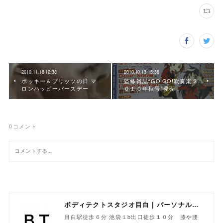
2010.11.18 12:38
2010.10.13 15:56
ポッキー＆プリッツの日 マ
監修雑誌“GO!GO!吹奏楽２
ロンハッピーバースデー
０１０年秋号”発売！
0
コメント
ボディテクトスタジオ目白｜パーソナルトレーニング専門
目白駅徒歩６分 池袋１b出口徒歩１０分 膝や腰