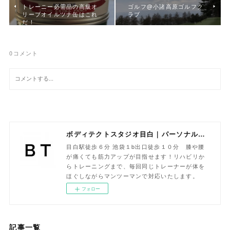
トレーニー必需品の高級オ
ゴルフ@小諸高原ゴルフク
リーブオイルツナ缶はこれ
ラブ
だ！
0
コメント
ボディテクトスタジオ目白｜パーソナルトレーニング専門
目白駅徒歩６分 池袋１b出口徒歩１０分 膝や腰
が痛くても筋力アップが目指せます！リハビリか
らトレーニングまで、毎回同じトレーナーが体を
ほぐしながらマンツーマンで対応いたします。
フォロー
記事一覧