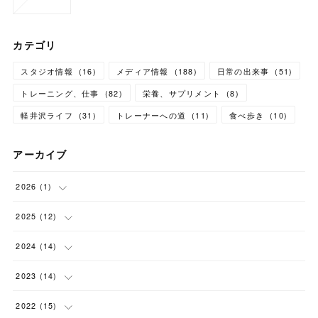
カテゴリ
スタジオ情報
(
16
)
メディア情報
(
188
)
日常の出来事
(
51
)
トレーニング、仕事
(
82
)
栄養、サプリメント
(
8
)
軽井沢ライフ
(
31
)
トレーナーへの道
(
11
)
食べ歩き
(
10
)
アーカイブ
2026
(
1
)
(
1
)
2025
(
12
)
(
1
)
2024
(
14
)
(
1
)
(
1
)
2023
(
14
)
(
1
)
(
1
)
(
1
)
2022
(
15
)