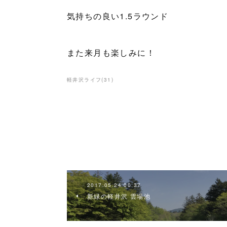
気持ちの良い1.5ラウンド
また来月も楽しみに！
軽井沢ライフ
(
31
)
2017.05.24 00:37
新緑の軽井沢 雲場池