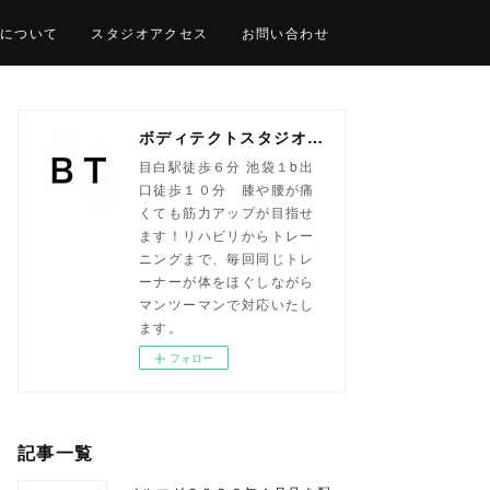
について
スタジオアクセス
お問い合わせ
ボディテクトスタジオ目白｜パーソナルトレーニング専門
目白駅徒歩６分 池袋１b出
口徒歩１０分 膝や腰が痛
くても筋力アップが目指せ
ます！リハビリからトレー
ニングまで、毎回同じトレ
ーナーが体をほぐしながら
マンツーマンで対応いたし
ます。
フォロー
記事一覧