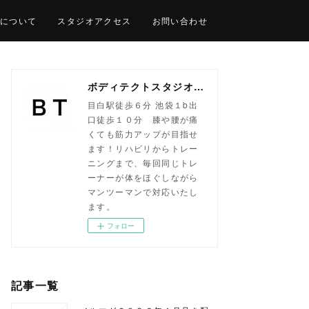
について
スタジオアクセス
お問い合わせ
ボディテクトスタジオ目白｜パーソナルトレーニング専門
目白駅徒歩６分 池袋１b出
口徒歩１０分 膝や腰が痛
くても筋力アップが目指せ
ます！リハビリからトレー
ニングまで、毎回同じトレ
ーナーが体をほぐしながら
マンツーマンで対応いたし
ます。
フォロー
記事一覧