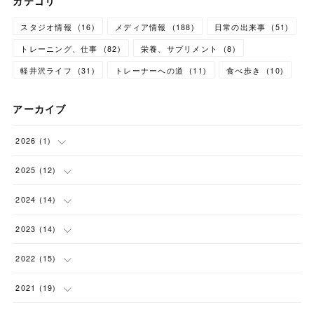
カテゴリ
スタジオ情報
(
16
)
メディア情報
(
188
)
日常の出来事
(
51
)
トレーニング、仕事
(
82
)
栄養、サプリメント
(
8
)
軽井沢ライフ
(
31
)
トレーナーへの道
(
11
)
食べ歩き
(
10
)
アーカイブ
2026
(
1
)
(
1
)
2025
(
12
)
(
1
)
2024
(
14
)
(
1
)
(
1
)
2023
(
14
)
(
1
)
(
1
)
(
1
)
2022
(
15
)
(
1
)
(
1
)
(
1
)
(
2
)
2021
(
19
)
(
1
)
(
1
)
(
2
)