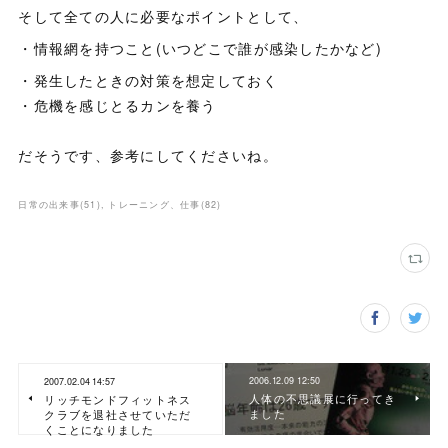
そして全ての人に必要なポイントとして、
・情報網を持つこと(いつどこで誰が感染したかなど)
・発生したときの対策を想定しておく
・危機を感じとるカンを養う
だそうです、参考にしてくださいね。
日常の出来事
(
51
)
トレーニング、仕事
(
82
)
2006.12.09 12:50
2007.02.04 14:57
人体の不思議展に行ってき
リッチモンドフィットネス
ました
クラブを退社させていただ
くことになりました