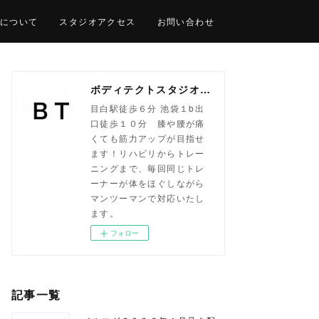
について
スタジオアクセス
お問い合わせ
ボディテクトスタジオ目白｜パーソナルトレーニング専門
目白駅徒歩６分 池袋１b出
口徒歩１０分 膝や腰が痛
くても筋力アップが目指せ
ます！リハビリからトレー
ニングまで、毎回同じトレ
ーナーが体をほぐしながら
マンツーマンで対応いたし
ます。
フォロー
記事一覧