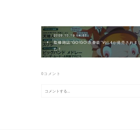
2009.10.19 14:57
監修雑誌“GO!GO!吹奏楽”Vol.4が発売されま
た！
0
コメント