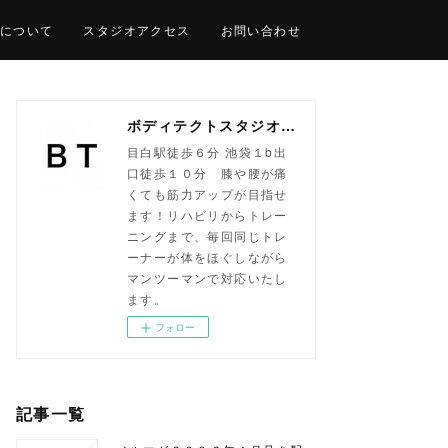
について
スタジオアクセス
お問い合わせ
ボディテクトスタジオ目白｜パーソナルトレーニング専門
目白駅徒歩６分 池袋１b出
口徒歩１０分 膝や腰が痛
くても筋力アップが目指せ
ます！リハビリからトレー
ニングまで、毎回同じトレ
ーナーが体をほぐしながら
マンツーマンで対応いたし
ます。
フォロー
記事一覧