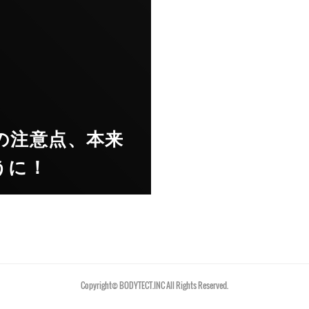
の注意点、本来
うに！
Copyright©︎ BODYTECT.INC All Rights Reserved.